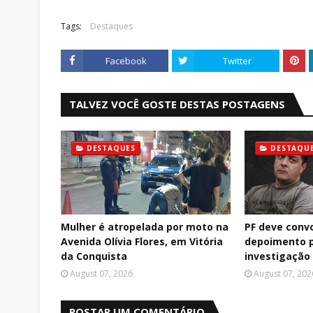
Tags:
Destaques
Facebook
Twitter
TALVEZ VOCÊ GOSTE DESTAS POSTAGENS
DESTAQUES
DESTAQU
Mulher é atropelada por moto na
PF deve conv
Avenida Olívia Flores, em Vitória
depoimento p
da Conquista
investigação
August 07, 2026
August 07, 202
POSTAR UM COMENTÁRIO