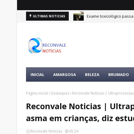
Exame toxicológico passa 
ULTIMAS NOTICIAS
INICIAL
AMARGOSA
BELEZA
BRUMADO
Página inicial
Destaques
Reconvale Noticias | Ultraprocessa
Reconvale Noticias | Ultra
asma em crianças, diz est
Reconvale Noticias
05:24