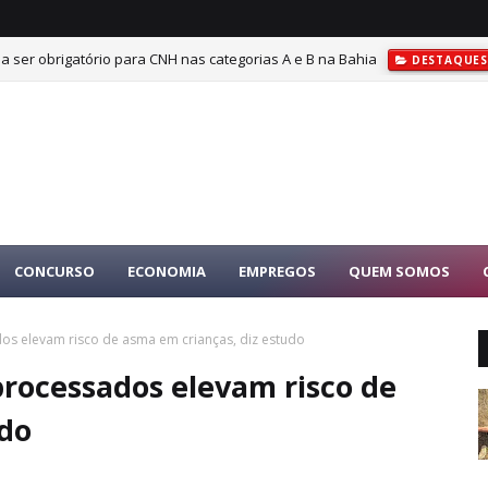
a ser obrigatório para CNH nas categorias A e B na Bahia
DESTAQUE
CONCURSO
ECONOMIA
EMPREGOS
QUEM SOMOS
dos elevam risco de asma em crianças, diz estudo
processados elevam risco de
udo