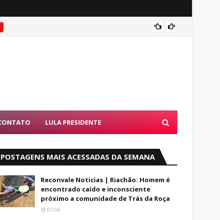
NÃO SE
S
CONTATO
LULA PRESIDENTE
POSTAGENS MAIS ACESSADAS DA SEMANA
Reconvale Noticias | Riachão: Homem é
encontrado caído e inconsciente
próximo a comunidade de Trás da Roça
07:06