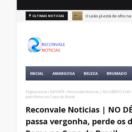
O Leão já está de olho na 
ULTIMAS NOTICIAS
ertences da vítima é encontrada
INICIAL
AMARGOSA
BELEZA
BRUMADO
Página inicial
ESPORTE
Reconvale Noticias | NO DÉBITO E NO 
pelo Remo na Copa do Brasil
Reconvale Noticias | NO D
passa vergonha, perde os d