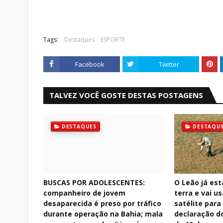
Tags:
Destaques
ESPORTE
Facebook
Twitter
TALVEZ VOCÊ GOSTE DESTAS POSTAGENS
DESTAQUES
DESTAQU
BUSCAS POR ADOLESCENTES:
O Leão já est
companheiro de jovem
terra e vai u
desaparecida é preso por tráfico
satélite para 
durante operação na Bahia; mala
declaração do