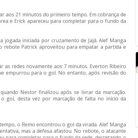
ar aos 21 minutos do primeiro tempo. Em cobrança de
 área e Erick apareceu para completar para o fundo da
 jogada iniciada por cruzamento de Jajá. Alef Manga
no rebote Patrick aproveitou para empatar a partida e
çar as redes novamente aos 7 minutos. Everton Ribeiro
que empurrou para o gol. No entanto, após revisão do
quando Nestor finalizou após se livrar da marcação.
o gol, desta vez por marcação de falta no início da
tempo, o Remo encontrou o gol da virada. Alef Manga
tentativa, mas a defesa afastou. No rebote, o atacante
ceu para completar para o fundo da rede, decretando o