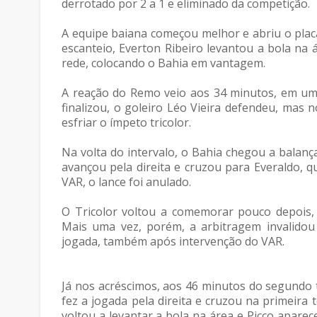
derrotado por 2 a 1 e eliminado da competição.
A equipe baiana começou melhor e abriu o plac
escanteio, Everton Ribeiro levantou a bola na
rede, colocando o Bahia em vantagem.
A reação do Remo veio aos 34 minutos, em uma
finalizou, o goleiro Léo Vieira defendeu, mas 
esfriar o ímpeto tricolor.
Na volta do intervalo, o Bahia chegou a balan
avançou pela direita e cruzou para Everaldo, 
VAR, o lance foi anulado.
O Tricolor voltou a comemorar pouco depois, 
Mais uma vez, porém, a arbitragem invalidou 
jogada, também após intervenção do VAR.
Já nos acréscimos, aos 46 minutos do segundo 
fez a jogada pela direita e cruzou na primeira 
voltou a levantar a bola na área e Picco apare