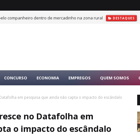
 pelo companheiro dentro de mercadinho na zona rural
DESTAQUES
CONCURSO
ECONOMIA
EMPREGOS
QUEM SOMOS
o Datafolha em pesquisa que ainda não capta o impacto do escândalo
cresce no Datafolha em
pta o impacto do escândalo