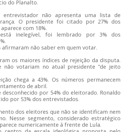
io do Planalto.
entrevistador não apresenta uma lista de
ança. O presidente foi citado por 27% dos
o aparece com 18%.
 está inelegível, foi lembrado por 3% dos
1%.
9% afirmaram não saber em quem votar.
am os maiores índices de rejeição da disputa.
não votariam no atual presidente “de jeito
ejeição chega a 43%. Os números permanecem
antamento de abril.
é desconhecido por 54% do eleitorado. Ronaldo
ido por 53% dos entrevistados.
nto dos eleitores que não se identificam nem
. Nesse segmento, considerado estratégico
 aparece numericamente à frente de Lula.
o centro da escala ideológica proposta pelo