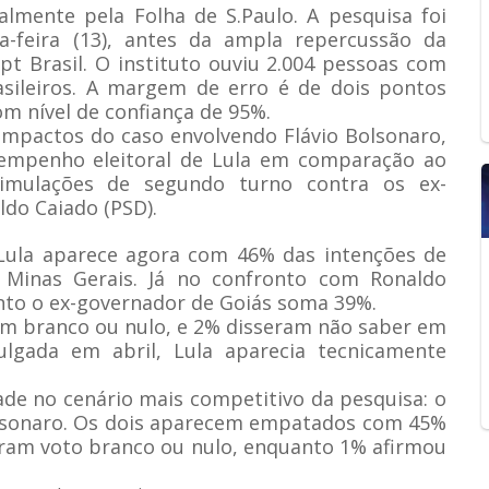
almente pela Folha de S.Paulo. A pesquisa foi
rta-feira (13), antes da ampla repercussão da
ept Brasil. O instituto ouviu 2.004 pessoas com
sileiros. A margem de erro é de dois pontos
m nível de confiança de 95%.
impactos do caso envolvendo Flávio Bolsonaro,
empenho eleitoral de Lula em comparação ao
simulações de segundo turno contra os ex-
do Caiado (PSD).
Lula aparece agora com 46% das intenções de
 Minas Gerais. Já no confronto com Ronaldo
anto o ex-governador de Goiás soma 39%.
em branco ou nulo, e 2% disseram não saber em
ulgada em abril, Lula aparecia tecnicamente
de no cenário mais competitivo da pesquisa: o
olsonaro. Os dois aparecem empatados com 45%
aram voto branco ou nulo, enquanto 1% afirmou