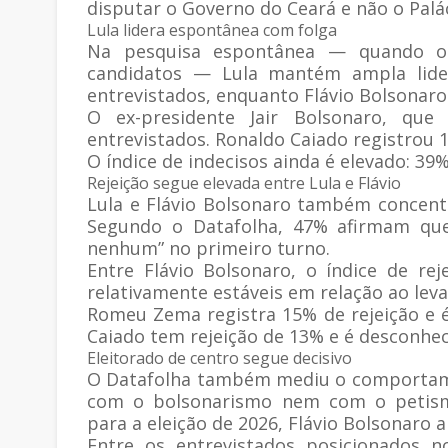
disputar o Governo do Ceará e não o Palác
Lula lidera espontânea com folga
Na pesquisa espontânea — quando o 
candidatos — Lula mantém ampla lider
entrevistados, enquanto Flávio Bolsonar
O ex-presidente Jair Bolsonaro, que
entrevistados. Ronaldo Caiado registrou 
O índice de indecisos ainda é elevado: 3
Rejeição segue elevada entre Lula e Flávio
Lula e Flávio Bolsonaro também concentr
Segundo o Datafolha, 47% afirmam que 
nenhum” no primeiro turno.
Entre Flávio Bolsonaro, o índice de r
relativamente estáveis em relação ao lev
Romeu Zema registra 15% de rejeição e 
Caiado tem rejeição de 13% e é desconhec
Eleitorado de centro segue decisivo
O Datafolha também mediu o comportame
com o bolsonarismo nem com o petismo
para a eleição de 2026, Flávio Bolsonaro
Entre os entrevistados posicionados n