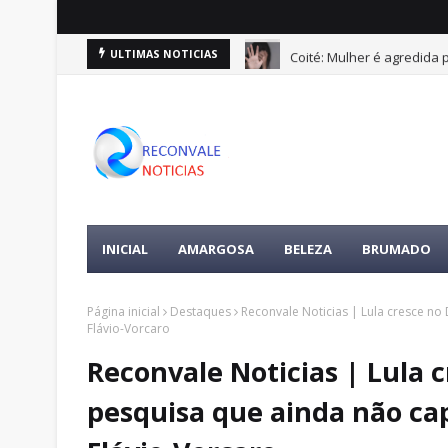
Coité: Mulher é agredida
ULTIMAS NOTICIAS
INICIAL
AMARGOSA
BELEZA
BRUMADO
Página inicial
Destaques
Reconvale Noticias | Lula cresce n
Flávio-Vorcaro
Reconvale Noticias | Lula 
pesquisa que ainda não ca