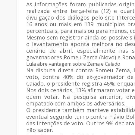
As informações foram publicadas origin
realizada entre terça-feira (12) e qua
divulgação dos diálogos pelo site Interc
16 anos ou mais em 139 municípios bra
percentuais, para mais ou para menos, co
Mesmo sem registrar ainda os possíveis 
o levantamento aponta melhora no des
cenário de abril, especialmente nas 
governadores Romeu Zema (Novo) e Ronal
Lula abre vantagem sobre Zema e Caiado
Na disputa direta contra Romeu Zema, 
voto, contra 40% do ex-governador de
Caiado, o presidente registra 46%, enqu
Nos dois cenários, 13% afirmaram votar 
quem votar. Na pesquisa anterior, div
empatado com ambos os adversários.
O presidente também manteve estabilida
eventual segundo turno contra Flávio B
das intenções de voto. Outros 9% declar
não saber.