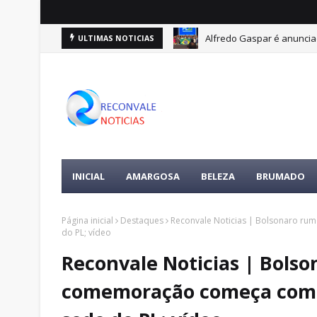
Alfredo Gaspar é anuncia
ULTIMAS NOTICIAS
INICIAL
AMARGOSA
BELEZA
BRUMADO
Página inicial
Destaques
Reconvale Noticias | Bolsonaro ru
do PL; vídeo
Reconvale Noticias | Bolso
comemoração começa com "