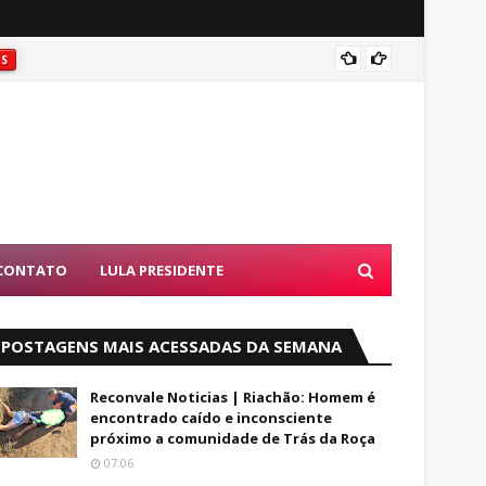
Coité:
ES
CONTATO
LULA PRESIDENTE
POSTAGENS MAIS ACESSADAS DA SEMANA
Reconvale Noticias | Riachão: Homem é
encontrado caído e inconsciente
próximo a comunidade de Trás da Roça
07:06