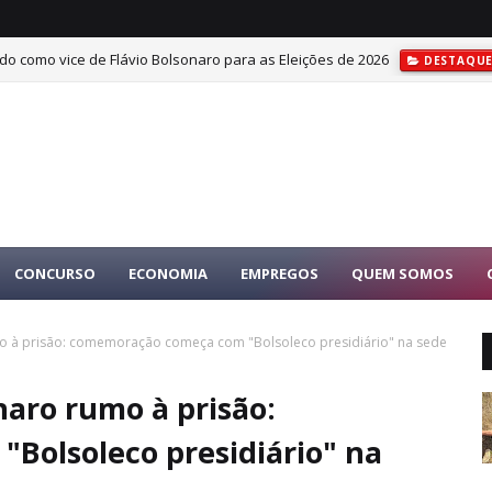
do como vice de Flávio Bolsonaro para as Eleições de 2026
DESTAQU
CONCURSO
ECONOMIA
EMPREGOS
QUEM SOMOS
mo à prisão: comemoração começa com "Bolsoleco presidiário" na sede
naro rumo à prisão:
Bolsoleco presidiário" na