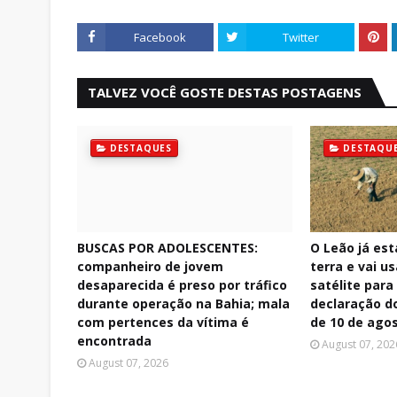
Facebook
Twitter
TALVEZ VOCÊ GOSTE DESTAS POSTAGENS
DESTAQUES
DESTAQU
BUSCAS POR ADOLESCENTES:
O Leão já est
companheiro de jovem
terra e vai u
desaparecida é preso por tráfico
satélite para 
durante operação na Bahia; mala
declaração do
com pertences da vítima é
de 10 de ago
encontrada
August 07, 202
August 07, 2026