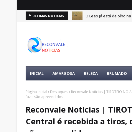
O Leão já está de olho na 
ULTIMAS NOTICIAS
ertences da vítima é encontrada
INICIAL
AMARGOSA
BELEZA
BRUMADO
Página inicial
Destaques
Reconvale Noticias | TIROTEIO NO A
fuzis são apreendidos
Reconvale Noticias | TIR
Central é recebida a tiros,