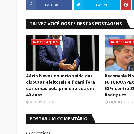
Facebook
Twitter
TALVEZ VOCÊ GOSTE DESTAS POSTAGENS
DESTAQUES
DESTAQU
Aécio Neves anuncia saída das
Reconvale No
disputas eleitorais e ficará fora
FUTURA/APEX:
das urnas pela primeira vez em
53% contra 3
40 anos
Rodrigues
August 05, 2026
August 03, 202
POSTAR UM COMENTÁRIO
0 Comentários