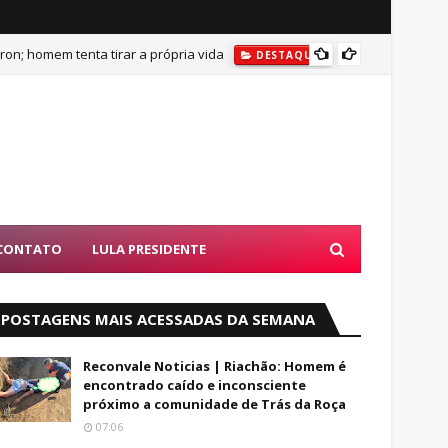
on; homem tenta tirar a própria vida
DESTAQUES
BUSCAS POR AD
DESTAQU
CONTATO
LULA PRESIDENTE
POSTAGENS MAIS ACESSADAS DA SEMANA
Reconvale Noticias | Riachão: Homem é
encontrado caído e inconsciente
próximo a comunidade de Trás da Roça
07:06