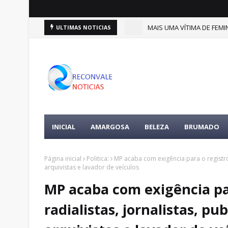
(9)
MAIS UMA VÍTIMA DE FEMIN
ULTIMAS NOTICIAS
DESTAQUES
INICIAL
AMARGOSA
BELEZA
BRUMADO
Página inicial
Politica:
MP acaba com exigência para o registro p
arquivistas e lavador de veículos
MP acaba com exigência par
radialistas, jornalistas, pub