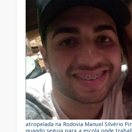
atropelada na Rodovia Manuel Silvério Pi
quando seguia para a escola onde trabal