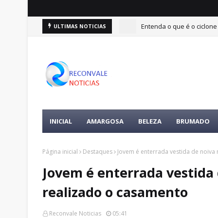
Entenda o que é o ciclone
ULTIMAS NOTICIAS
INICIAL
AMARGOSA
BELEZA
BRUMADO
Página inicial
Destaques
Jovem é enterrada vestida de noiva
Jovem é enterrada vestida 
realizado o casamento
Reconvale Noticias
05:41