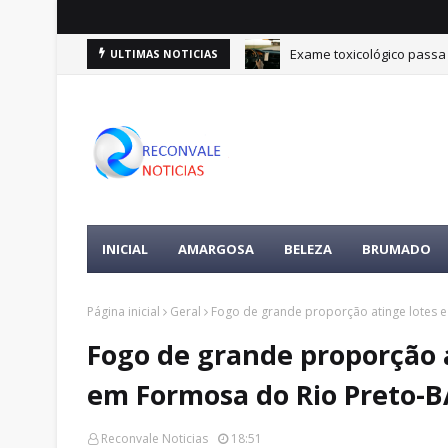
Exame toxicológico passa 
ULTIMAS NOTICIAS
INICIAL
AMARGOSA
BELEZA
BRUMADO
Página inicial
Geral
Fogo de grande proporção atinge lotes e
Fogo de grande proporção a
em Formosa do Rio Preto-B
Reconvale Noticias
18:51