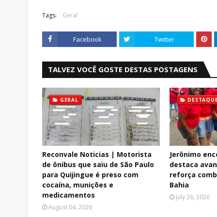
Tags:
Geral
Facebook
Twitter
TALVEZ VOCÊ GOSTE DESTAS POSTAGENS
GERAL
DESTAQU
Reconvale Noticias | Motorista
Jerônimo enc
de ônibus que saiu de São Paulo
destaca avan
para Quijingue é preso com
reforça comb
cocaína, munições e
Bahia
medicamentos
July 26, 2026
August 04, 2026