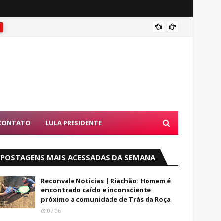
NÃO SE
S
CONTATO
LULA PRESIDENTE
POSTAGENS MAIS ACESSADAS DA SEMANA
Reconvale Noticias | Riachão: Homem é
encontrado caído e inconsciente
próximo a comunidade de Trás da Roça
07:06