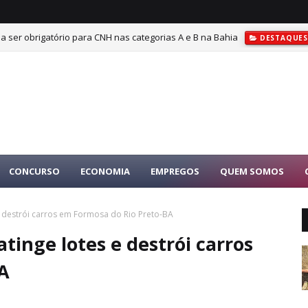
a ser obrigatório para CNH nas categorias A e B na Bahia
DESTAQUE
CONCURSO
ECONOMIA
EMPREGOS
QUEM SOMOS
 destrói carros em Formosa do Rio Preto-BA
tinge lotes e destrói carros
A