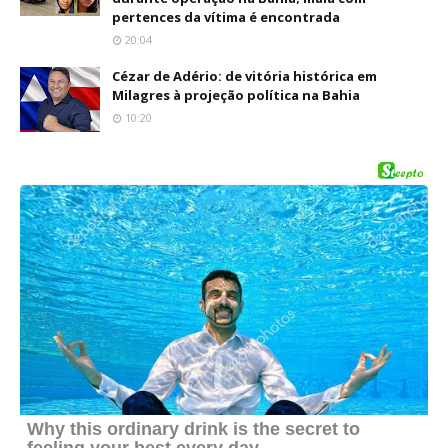
pertences da vítima é encontrada
20:04
Cézar de Adério: de vitória histórica em
Milagres à projeção política na Bahia
10:20