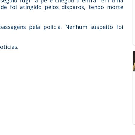
onseguiu fugir a pé e chegou a entrar em uma
nde foi atingido pelos disparos, tendo morte
assagens pela polícia. Nenhum suspeito foi
tícias.