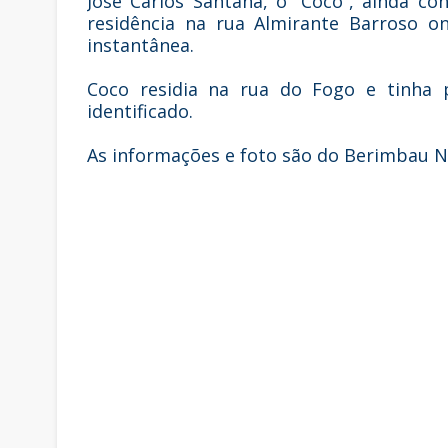
José Carlos Santana, o “Coco”, ainda c
residência na rua Almirante Barroso o
instantânea.
Coco residia na rua do Fogo e tinha p
identificado.
As informações e foto são do Berimbau No