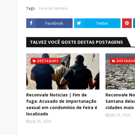
Tags:
Feira de Santana
Facebook
Twitter
TALVEZ VOCÊ GOSTE DESTAS POSTAGENS
DESTAQUES
DESTAQU
Reconvale Noticias | Fim de
Reconvale Not
fuga: Acusado de importunação
Santana deixa
sexual em condomínio de Feira é
cidades mais 
localizado
July 23, 2026
July 25, 2026