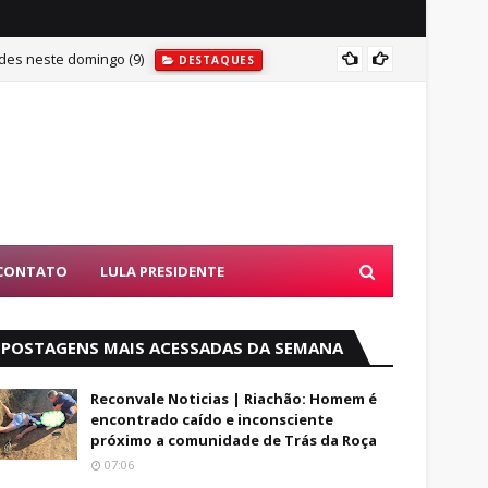
des neste domingo (9)
MAIS U
DESTAQUES
CONTATO
LULA PRESIDENTE
POSTAGENS MAIS ACESSADAS DA SEMANA
Reconvale Noticias | Riachão: Homem é
encontrado caído e inconsciente
próximo a comunidade de Trás da Roça
07:06