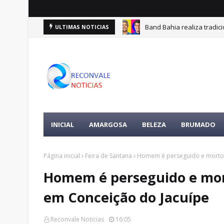
Band Bahia realiza tradic
ULTIMAS NOTICIAS
INICIAL
AMARGOSA
BELEZA
BRUMADO
Página inicial
Feira de Santana
Homem é perseguido e morto a
Homem é perseguido e mort
em Conceição do Jacuípe
Reconvale Noticias
16:05