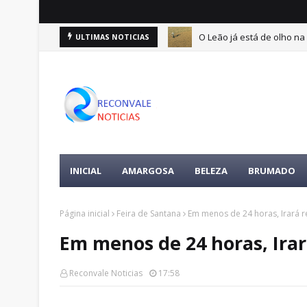
O Leão já está de olho na 
ULTIMAS NOTICIAS
ertences da vítima é encontrada
INICIAL
AMARGOSA
BELEZA
BRUMADO
Página inicial
Feira de Santana
Em menos de 24 horas, Irará r
Em menos de 24 horas, Irar
Reconvale Noticias
17:58