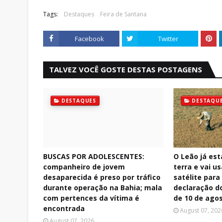
Tags:
Destaques
Feira de Santana
Facebook
Twitter
TALVEZ VOCÊ GOSTE DESTAS POSTAGENS
DESTAQUES
DESTAQU
BUSCAS POR ADOLESCENTES:
O Leão já est
companheiro de jovem
terra e vai u
desaparecida é preso por tráfico
satélite para 
durante operação na Bahia; mala
declaração do
com pertences da vítima é
de 10 de ago
encontrada
August 07, 202
August 07, 2026