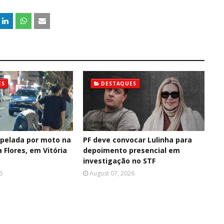
ES
DESTAQUES
opelada por moto na
PF deve convocar Lulinha para
a Flores, em Vitória
depoimento presencial em
investigação no STF
6
August 07, 2026