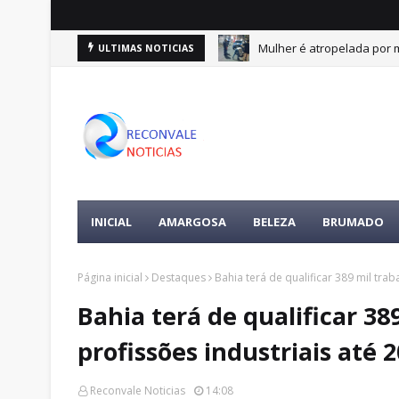
e 10 de agosto
Mulher é atropelada por m
ULTIMAS NOTICIAS
DESTAQUES
INICIAL
AMARGOSA
BELEZA
BRUMADO
Página inicial
Destaques
Bahia terá de qualificar 389 mil tra
Bahia terá de qualificar 3
profissões industriais até 
Reconvale Noticias
14:08