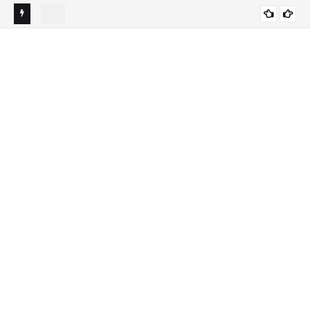
 Câmara
Lula tem melhor imagem entre os candidatos à Presidência,
Alf
DESTAQUES
diz AtlasIntel
par