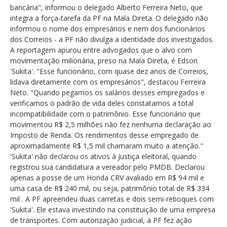
bancária", informou o delegado Alberto Ferreira Neto, que
integra a força-tarefa da PF na Mala Direta. O delegado não
informou o nome dos empresários e nem dos funcionários
dos Correios - a PF não divulga a identidade dos investigados.
A reportagem apurou entre advogados que o alvo com
movimentação milionária, preso na Mala Direta, é Edson
'Sukita'. "Esse funcionário, com quase dez anos de Correios,
lidava diretamente com os empresários", destacou Ferreira
Neto. "Quando pegamos os salários desses empregados e
verificamos o padrão de vida deles constatamos a total
incompatibilidade com o patrimônio. Esse funcionário que
movimentou R$ 2,5 milhões não fez nenhuma declaração ao
Imposto de Renda. Os rendimentos desse empregado de
aproximadamente R$ 1,5 mil chamaram muito a atenção."
'Sukita' não declarou os ativos à Justiça eleitoral, quando
registrou sua candidatura a vereador pelo PMDB. Declarou
apenas a posse de um Honda CRV avaliado em R$ 94 mil e
uma casa de R$ 240 mil, ou seja, patrimônio total de R$ 334
mil . A PF apreendeu duas carretas e dois semi-reboques com
'Sukita'. Ele estava investindo na constituição de uma empresa
de transportes. Com autorização judicial, a PF fez ação