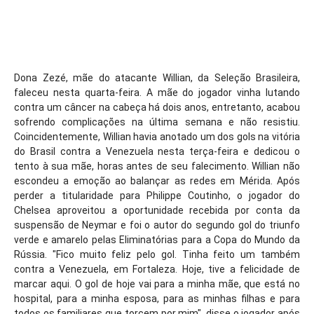
Dona Zezé, mãe do atacante Willian, da Seleção Brasileira,
faleceu nesta quarta-feira. A mãe do jogador vinha lutando
contra um câncer na cabeça há dois anos, entretanto, acabou
sofrendo complicações na última semana e não resistiu.
Coincidentemente, Willian havia anotado um dos gols na vitória
do Brasil contra a Venezuela nesta terça-feira e dedicou o
tento à sua mãe, horas antes de seu falecimento.
Willian não
escondeu a emoção ao balançar as redes em Mérida. Após
perder a titularidade para Philippe Coutinho, o jogador do
Chelsea aproveitou a oportunidade recebida por conta da
suspensão de Neymar e foi o autor do segundo gol do triunfo
verde e amarelo pelas Eliminatórias para a Copa do Mundo da
Rússia.
"Fico muito feliz pelo gol. Tinha feito um também
contra a Venezuela, em Fortaleza. Hoje, tive a felicidade de
marcar aqui. O gol de hoje vai para a minha mãe, que está no
hospital, para a minha esposa, para as minhas filhas e para
todos os familiares que torcem por mim", disse o jogador após