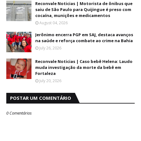
Reconvale Noticias | Motorista de ônibus que
saiu de São Paulo para Quijingue é preso com
cocaína, munições e medicamentos
August 04, 2026
Jerônimo encerra PGP em SAJ, destaca avanços
na saúde e reforça combate ao crime na Bahia
July 26, 2026
Reconvale Noticias | Caso bebê Helena: Laudo
muda investigação da morte da bebê em
Fortaleza
July 20, 2026
POSTAR UM COMENTÁRIO
0 Comentários