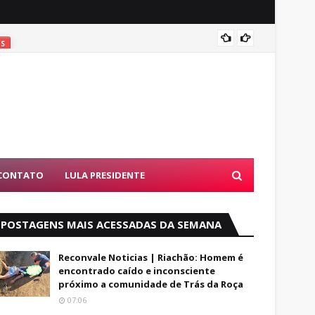
Coité:
ES
CONTATO
LULA PRESIDENTE
POSTAGENS MAIS ACESSADAS DA SEMANA
Reconvale Noticias | Riachão: Homem é
encontrado caído e inconsciente
próximo a comunidade de Trás da Roça
07:06