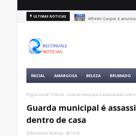
Alfredo Gaspar é anuncia
ULTIMAS NOTICIAS
INICIAL
AMARGOSA
BELEZA
BRUMADO
Página inicial
Policial.
Guarda municipal é assassinado com m
Guarda municipal é assass
dentro de casa
Reconvale Noticias
10:28