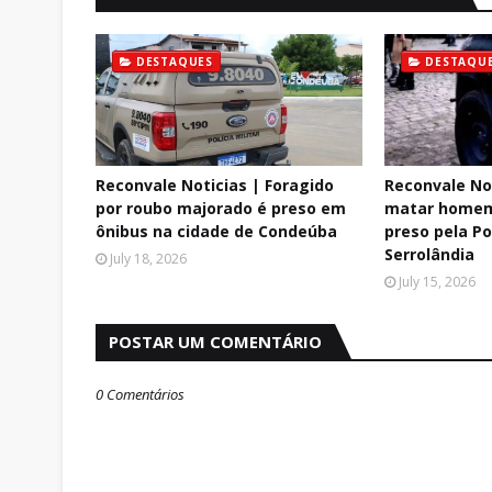
DESTAQUES
DESTAQU
Reconvale Noticias | Foragido
Reconvale Not
por roubo majorado é preso em
matar homem
ônibus na cidade de Condeúba
preso pela Pol
Serrolândia
July 18, 2026
July 15, 2026
POSTAR UM COMENTÁRIO
0 Comentários