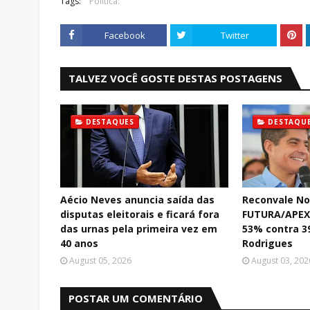
Tags:
Politica:
Facebook
Twitter
TALVEZ VOCÊ GOSTE DESTAS POSTAGENS
DESTAQUES
DESTAQU
Aécio Neves anuncia saída das
Reconvale No
disputas eleitorais e ficará fora
FUTURA/APEX:
das urnas pela primeira vez em
53% contra 3
40 anos
Rodrigues
August 05, 2026
August 03, 202
POSTAR UM COMENTÁRIO