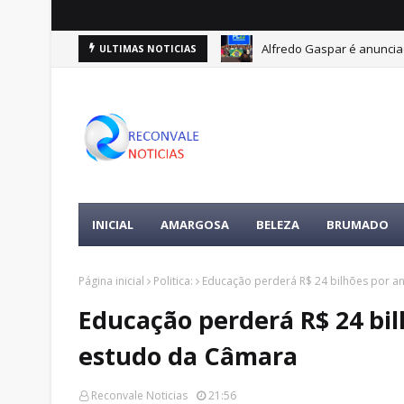
Alfredo Gaspar é anuncia
ULTIMAS NOTICIAS
INICIAL
AMARGOSA
BELEZA
BRUMADO
Página inicial
Politica:
Educação perderá R$ 24 bilhões por a
Educação perderá R$ 24 bi
estudo da Câmara
Reconvale Noticias
21:56