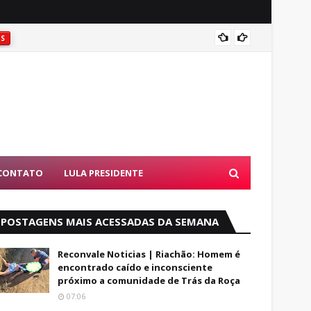
Coité:
ES
CONTATO
LULA PRESIDENTE
POSTAGENS MAIS ACESSADAS DA SEMANA
Reconvale Noticias | Riachão: Homem é
encontrado caído e inconsciente
próximo a comunidade de Trás da Roça
07:06