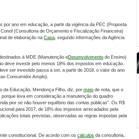
os por ano em educação, a partir da vigência da PEC (Proposta
Conof (Consultoria de Orçamento e Fiscalização Financeira)
inal de elaboração na
Casa
, segundo informações da Agência
 destinados à MDE (Manutenção e
Desenvolvimento
do Ensino)
ião deve investir pelo menos 18% dos impostos em educação.
e ser investido passa a ser, a partir de 2018, o valor do ano
os ao Consumidor Amplo).
ro da Educação, Mendonça Filho, diz, por
meio
de nota, que o
, porque leva em consideração a manutenção do quadro
inda pior se não houver equilíbrio das contas públicas". Os R$
tucional para 2017, de 18% dos impostos arrecadados pela
aplicações totais previstas, observadas as regras impostas pela
imite constitucional. De acordo com os
cálculos
da consultoria,