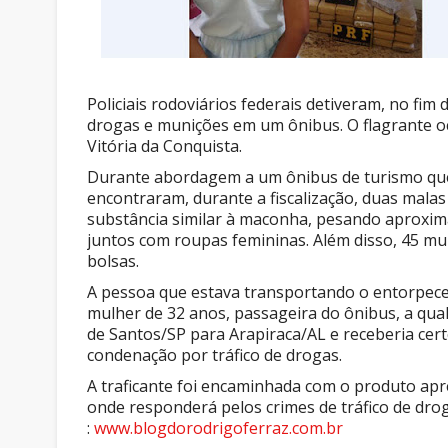
Policiais rodoviários federais detiveram, no fi
drogas e munições em um ônibus. O flagrante o
Vitória da Conquista.
Durante abordagem a um ônibus de turismo que 
encontraram, durante a fiscalização, duas malas
substância similar à maconha, pesando aproxim
juntos com roupas femininas. Além disso, 45 mu
bolsas.
A pessoa que estava transportando o entorpece
mulher de 32 anos, passageira do ônibus, a qua
de Santos/SP para Arapiraca/AL e receberia certo
condenação por tráfico de drogas.
A traficante foi encaminhada com o produto apree
onde responderá pelos crimes de tráfico de dro
:
www.blogdorodrigoferraz.com.br