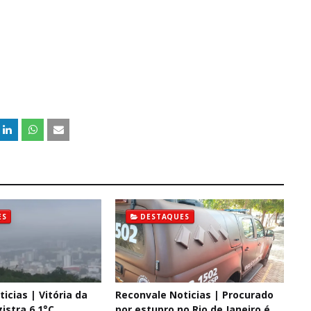
ES
DESTAQUES
icias | Vitória da
Reconvale Noticias | Procurado
istra 6,1°C,
por estupro no Rio de Janeiro é