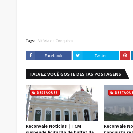
Tags:
Vitória da Conquista
Facebook
Twitter
TALVEZ VOCÊ GOSTE DESTAS POSTAGENS
DESTAQUES
DESTAQU
Reconvale Noticias | TCM
Reconvale Not
suspende licitação de buffet da
Conquista reg