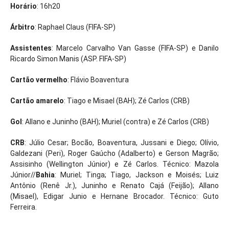
Horário
: 16h20
Árbitro
: Raphael Claus (FIFA-SP)
Assistentes
: Marcelo Carvalho Van Gasse (FIFA-SP) e Danilo
Ricardo Simon Manis (ASP. FIFA-SP)
Cartão vermelho
: Flávio Boaventura
Cartão amarelo
: Tiago e Misael (BAH); Zé Carlos (CRB)
Gol
: Allano e Juninho (BAH); Muriel (contra) e Zé Carlos (CRB)
CRB
: Júlio Cesar; Bocão, Boaventura, Jussani e Diego; Olívio,
Galdezani (Peri), Roger Gaúcho (Adalberto) e Gerson Magrão;
Assisinho (Wellington Júnior) e Zé Carlos. Técnico: Mazola
Júnior//
Bahia
: Muriel; Tinga; Tiago, Jackson e Moisés; Luiz
Antônio (Renê Jr.), Juninho e Renato Cajá (Feijão); Allano
(Misael), Edigar Junio e Hernane Brocador. Técnico: Guto
Ferreira.