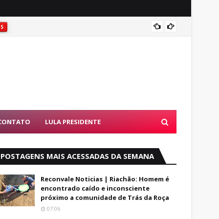
Coité:
ES
CONTATO
LULA PRESIDENTE
POSTAGENS MAIS ACESSADAS DA SEMANA
Reconvale Noticias | Riachão: Homem é
encontrado caído e inconsciente
próximo a comunidade de Trás da Roça
07:06