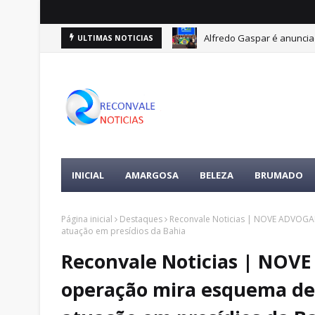
Alfredo Gaspar é anuncia
ULTIMAS NOTICIAS
INICIAL
AMARGOSA
BELEZA
BRUMADO
Página inicial
Destaques
Reconvale Noticias | NOVE ADVOGA
atuação em presídios da Bahia
Reconvale Noticias | NO
operação mira esquema de