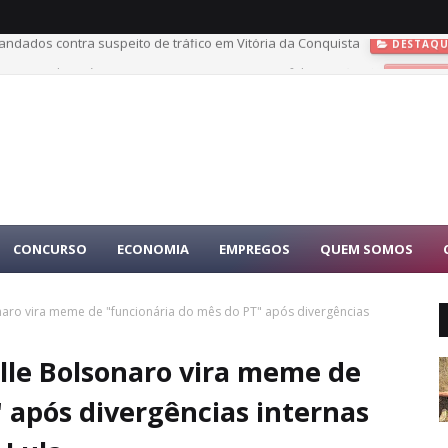
ndados contra suspeito de tráfico em Vitória da Conquista
DESTAQU
é recapturado após tentar enganar PM com nome falso em Araci
DESTA
CONCURSO
ECONOMIA
EMPREGOS
QUEM SOMOS
onaro vira meme de "funcionária do mês do PT" após divergências
lle Bolsonaro vira meme de
 após divergências internas