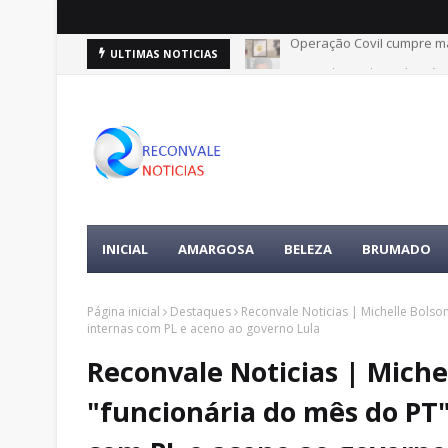
Operação Covil cumpre ma
Foragido por latrocínio 
ULTIMAS NOTICIAS
INICIAL
AMARGOSA
BELEZA
BRUMADO
Página inicial
Destaques
Reconvale Noticias | Michelle Bols
internas com PL e aceno ao governo Lula
Reconvale Noticias | Miche
"funcionária do mês do PT"