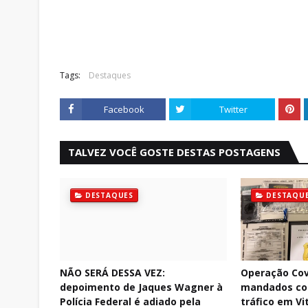
Tags:
Destaques
Facebook
Twitter
TALVEZ VOCÊ GOSTE DESTAS POSTAGENS
DESTAQUES
DESTAQU
NÃO SERÁ DESSA VEZ:
Operação Cov
depoimento de Jaques Wagner à
mandados con
Polícia Federal é adiado pela
tráfico em Vi