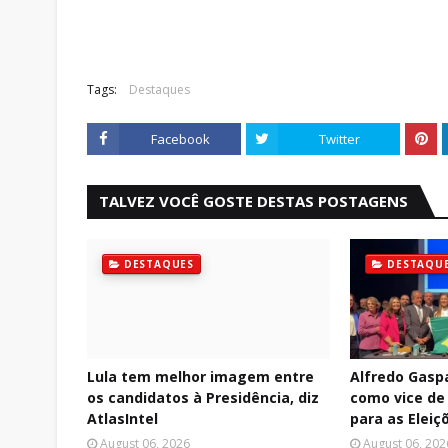
Tags:
Destaques
Facebook
Twitter
TALVEZ VOCÊ GOSTE DESTAS POSTAGENS
DESTAQUES
DESTAQU
Lula tem melhor imagem entre
Alfredo Gasp
os candidatos à Presidência, diz
como vice de 
AtlasIntel
para as Eleiç
August 06, 2026
August 06, 202