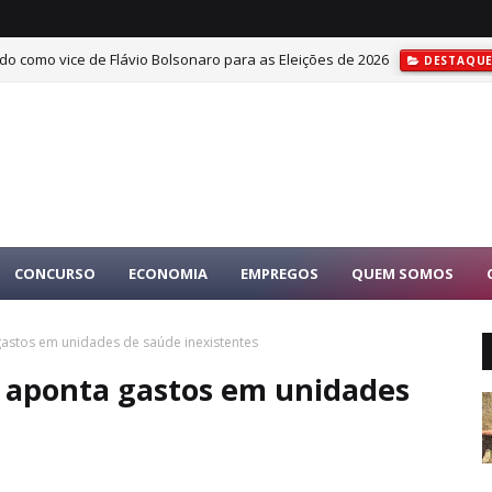
do como vice de Flávio Bolsonaro para as Eleições de 2026
DESTAQU
 pelo companheiro dentro de mercadinho na zona rural
DESTAQUES
CONCURSO
ECONOMIA
EMPREGOS
QUEM SOMOS
 gastos em unidades de saúde inexistentes
PF aponta gastos em unidades