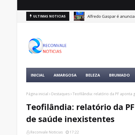
Alfredo Gaspar é anuncia
ULTIMAS NOTICIAS
Coité: Mulher é agredida
INICIAL
AMARGOSA
BELEZA
BRUMADO
Página inicial
Destaques
Teofilândia: relatório da PF aponta
Teofilândia: relatório da 
de saúde inexistentes
Reconvale Noticias
17:22