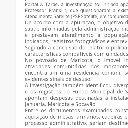
Portal A Tarde, a investigação foi iniciada a
Professor Franklin, que questionaram a exi
Atendimento Satélite (PSF Satélite) em comunida
De acordo com a apuração, o objetivo das
saúde informadas pela administração m
e prestavam atendimento à população.
indicados, registros fotográficos e entre
Segundo a conclusão do relatório polici
características compatíveis com unidades
No povoado de Maricota, o imóvel inf
atividades comunitárias dos morador
encontraram uma residência comum, s
evidentes sinais de desuso.
A investigação também identificou dive
e os registros do Fundo Municipal de S
apontam despesas destinadas à instalaç
Januária, Maricota e Socavão.
Entre os documentos examinados const
aquisição de mesas, armários, cadeiras e
processo administrativo, seriam destin