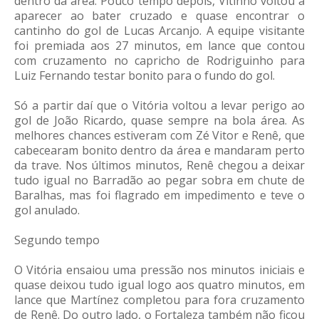
dentro da área. Pouco tempo depois, Vitinho voltou a
aparecer ao bater cruzado e quase encontrar o
cantinho do gol de Lucas Arcanjo. A equipe visitante
foi premiada aos 27 minutos, em lance que contou
com cruzamento no capricho de Rodriguinho para
Luiz Fernando testar bonito para o fundo do gol.
Só a partir daí que o Vitória voltou a levar perigo ao
gol de João Ricardo, quase sempre na bola área. As
melhores chances estiveram com Zé Vitor e Renê, que
cabecearam bonito dentro da área e mandaram perto
da trave. Nos últimos minutos, Renê chegou a deixar
tudo igual no Barradão ao pegar sobra em chute de
Baralhas, mas foi flagrado em impedimento e teve o
gol anulado.
Segundo tempo
O Vitória ensaiou uma pressão nos minutos iniciais e
quase deixou tudo igual logo aos quatro minutos, em
lance que Martínez completou para fora cruzamento
de Renê. Do outro lado, o Fortaleza também não ficou