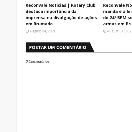
Reconvale Noticias | Rotary Club
Reconvale No
destaca importância da
manda é a le
imprensa na divulgação de ações
do 24º BPM 
em Brumado
armas em Br
August 04, 2026
August 04, 202
POSTAR UM COMENTÁRIO
0 Comentários