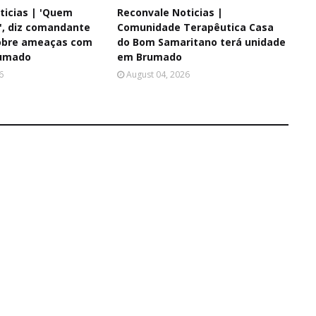
ticias | 'Quem
Reconvale Noticias |
i', diz comandante
Comunidade Terapêutica Casa
sobre ameaças com
do Bom Samaritano terá unidade
umado
em Brumado
6
August 04, 2026