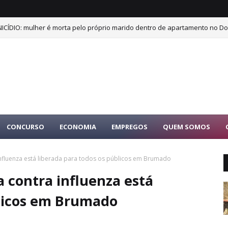
ICÍDIO: mulher é morta pelo próprio marido dentro de apartamento no Dor
CONCURSO
ECONOMIA
EMPREGOS
QUEM SOMOS
influenza está liberada para todos os públicos em Brumado
a contra influenza está
blicos em Brumado