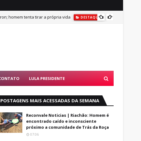
on; homem tenta tirar a própria vida
DESTAQUES
BUSCAS POR AD
DESTAQU
CONTATO
LULA PRESIDENTE
POSTAGENS MAIS ACESSADAS DA SEMANA
Reconvale Noticias | Riachão: Homem é
encontrado caído e inconsciente
próximo a comunidade de Trás da Roça
07:06