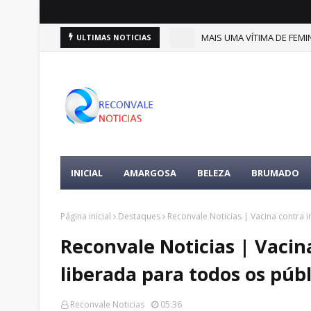
(9)
MAIS UMA VÍTIMA DE FEMIN
ULTIMAS NOTICIAS
DESTAQUES
INICIAL
AMARGOSA
BELEZA
BRUMADO
Página inicial
Destaques
Reconvale Noticias | Vacina contra 
Reconvale Noticias | Vacin
liberada para todos os pú
Reconvale Noticias
05:36