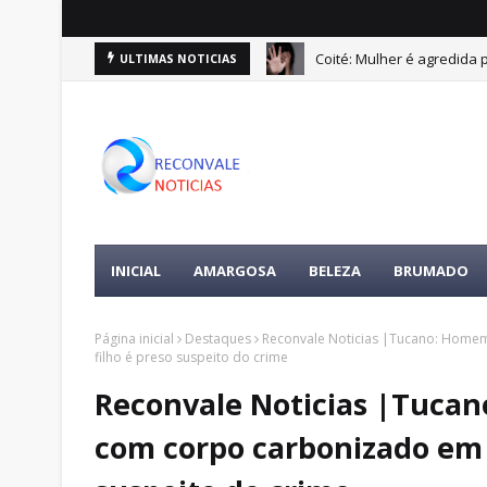
Coité: Mulher é agredida
ULTIMAS NOTICIAS
INICIAL
AMARGOSA
BELEZA
BRUMADO
Página inicial
Destaques
Reconvale Noticias |Tucano: Homem
filho é preso suspeito do crime
Reconvale Noticias |Tuca
com corpo carbonizado em C