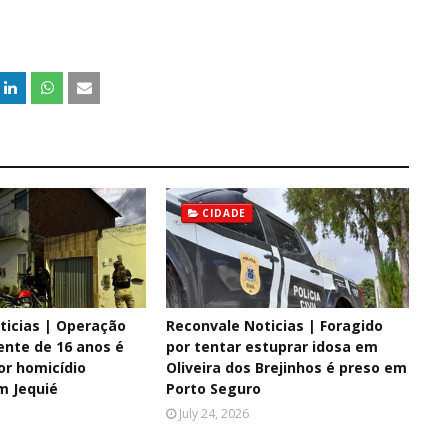
CIDADE
ticias | Operação
Reconvale Noticias | Foragido
ente de 16 anos é
por tentar estuprar idosa em
or homicídio
Oliveira dos Brejinhos é preso em
m Jequié
Porto Seguro
July 24, 2026