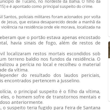
município de Tucano, no nordeste da Bahia. O filho da
15) e é apontado como principal suspeito do crime.
 Santos, policiais militares foram acionados por volta
io de Jesus, que estava desaparecido desde a manhã da
e violência na residência onde ele morava, localizada na
ceberam que o portão estava apenas encostado
tal, havia sinais de fogo, além de restos de
ivil localizaram restos mortais escondidos sob
m terreno baldio nos fundos da residência. O
alizou a perícia no local e recolheu o material
ade da vítima.
 depender do resultado dos laudos periciais,
is encontrados pertencem a Jusselino.
ícia, o principal suspeito é o filho da vítima,
eles, o homem sofre de transtornos mentais e
 idoso anteriormente.
 o suspeito teria fugido para Feira de Santana