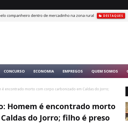
 pelo companheiro dentro de mercadinho na zona rural
DESTAQUES
CONCURSO
ECONOMIA
EMPREGOS
QUEM SOMOS
 é encontrado morto com corpo carbonizado em Caldas do Jorro;
no: Homem é encontrado morto
aldas do Jorro; filho é preso