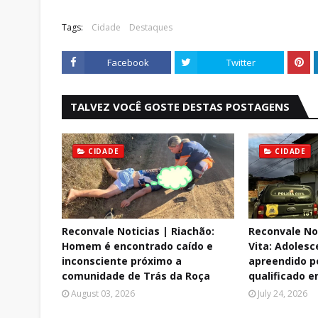
Tags:
Cidade
Destaques
Facebook
Twitter
TALVEZ VOCÊ GOSTE DESTAS POSTAGENS
CIDADE
CIDADE
Reconvale Noticias | Riachão:
Reconvale No
Homem é encontrado caído e
Vita: Adolesc
inconsciente próximo a
apreendido p
comunidade de Trás da Roça
qualificado e
August 03, 2026
July 24, 2026