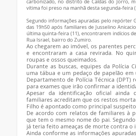
carbonizado, no distrito de Caldas do Jorro, 
vítima foi preso na manhã desta segunda-feira (
Segundo informações apuradas pelo repórter Gil
das 19h50 após familiares de Jusselino Anicac
última quinta-feira (11), encontrarem indícios d
Rua Israel, bairro do Zumiro.
Ao chegarem ao imóvel, os parentes per
e encontraram a casa revirada. No quin
roupas e ossos queimados.
Durante as buscas, equipes da Polícia C
uma tábua e um pedaço de papelão em u
Departamento de Polícia Técnica (DPT) re
para exames que irão confirmar a identid
Apesar da identificação oficial ainda
familiares acreditam que os restos morta
Filho é apontado como principal suspeito
De acordo com relatos de familiares à pol
que tem o mesmo nome do pai. Segundo 
já teria feito ameaças de morte contra o
Ainda conforme as informações apuradas,