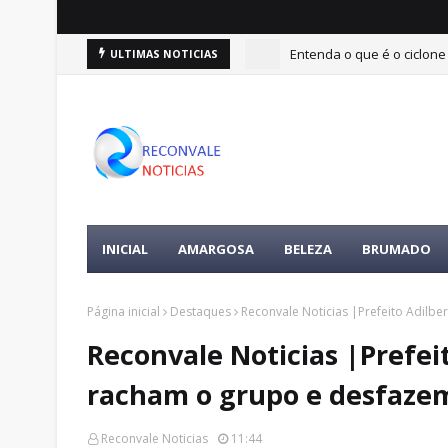
Entenda o que é o ciclone
ULTIMAS NOTICIAS
INICIAL
AMARGOSA
BELEZA
BRUMADO
Página inicial
Destaques
Reconvale Noticias |Prefeito Adilb
Reconvale Noticias |Prefei
racham o grupo e desfaze
Reconvale Noticias
11:44