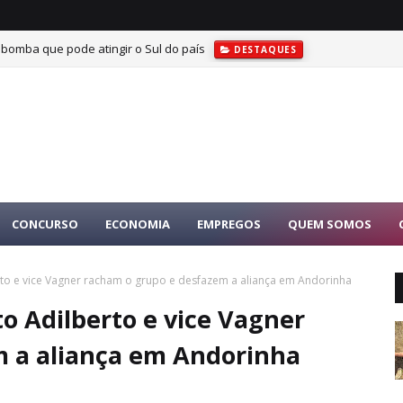
 bomba que pode atingir o Sul do país
DESTAQUES
CONCURSO
ECONOMIA
EMPREGOS
QUEM SOMOS
erto e vice Vagner racham o grupo e desfazem a aliança em Andorinha
to Adilberto e vice Vagner
m a aliança em Andorinha