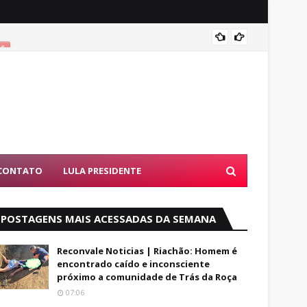
Coité:
ES
CONTATO
LULA PRESIDENTE
POSTAGENS MAIS ACESSADAS DA SEMANA
Reconvale Noticias | Riachão: Homem é
encontrado caído e inconsciente
próximo a comunidade de Trás da Roça
07:06