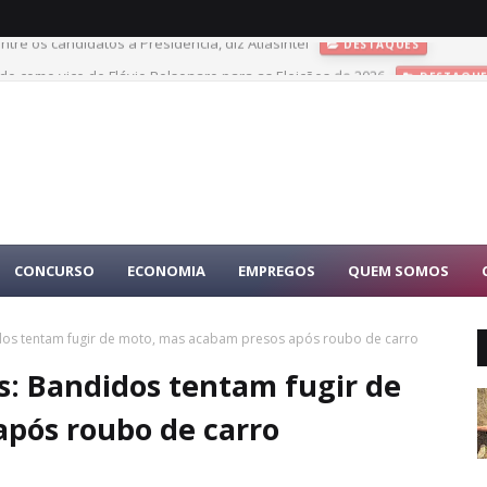
tre os candidatos à Presidência, diz AtlasIntel
DESTAQUES
do como vice de Flávio Bolsonaro para as Eleições de 2026
DESTAQU
CONCURSO
ECONOMIA
EMPREGOS
QUEM SOMOS
idos tentam fugir de moto, mas acabam presos após roubo de carro
s: Bandidos tentam fugir de
pós roubo de carro