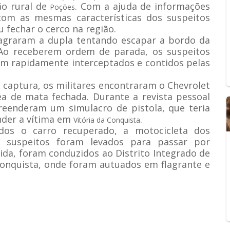
ão rural de
. Com a ajuda de informações
Poções
om as mesmas características dos suspeitos
u fechar o cerco na região.
flagraram a dupla tentando escapar a bordo da
 Ao receberem ordem de parada, os suspeitos
ram rapidamente interceptados e contidos pelas
 captura, os militares encontraram o Chevrolet
a de mata fechada. Durante a revista pessoal
reenderam um simulacro de pistola, que teria
ender a vítima em
.
Vitória da Conquista
dos o carro recuperado, a motocicleta dos
is suspeitos foram levados para passar por
da, foram conduzidos ao Distrito Integrado de
 Conquista, onde foram autuados em flagrante e