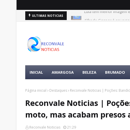
Lula tem melhor imagem en
Alfredo Gaspar é anuncia
ULTIMAS NOTICIAS
INICIAL
AMARGOSA
BELEZA
BRUMADO
Página inicial
Destaques
Reconvale Noticias | Poções: Band
Reconvale Noticias | Poçõe
moto, mas acabam presos a
Reconvale Noticias
21:29