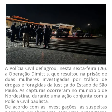
A Polícia Civil deflagrou, nesta sexta-feira (26),
a Operação Dimittis, que resultou na prisão de
duas mulheres investigadas por tráfico de
drogas e foragidas da Justiça do Estado de São
Paulo. As capturas ocorreram no município de
Nordestina, durante uma ação conjunta com a
Polícia Civil paulista.
De acordo com as investigações, as suspeitas