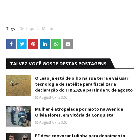
Tags:
Destaques
Mundo.
TALVEZ VOCÊ GOSTE DESTAS POSTAGENS
O Leão já está de olho na sua terra e vai usar
tecnologia de satélite para fiscalizar a
declaração do ITR 2026 a partir de 10 de agosto
August 07, 2026
Mulher é atropelada por moto na Avenida
Olívia Flores, em Vitória da Conquista
August 07, 2026
PF deve convocar Lulinha para depoimento