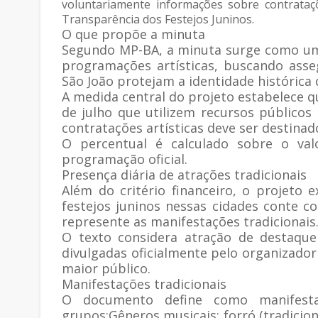
voluntariamente informações sobre contrataçõ
Transparência dos Festejos Juninos.
O que propõe a minuta
Segundo MP-BA, a minuta surge como uma
programações artísticas, buscando asse
São João protejam a identidade histórica d
A medida central do projeto estabelece q
de julho que utilizem recursos públicos
contratações artísticas deve ser destinado
O percentual é calculado sobre o val
programação oficial.
Presença diária de atrações tradicionais
Além do critério financeiro, o projeto 
festejos juninos nessas cidades conte 
represente as manifestações tradicionais
O texto considera atração de destaque 
divulgadas oficialmente pelo organizado
maior público.
Manifestações tradicionais
O documento define como manifestaç
grupos:Gêneros musicais: forró (tradiciona