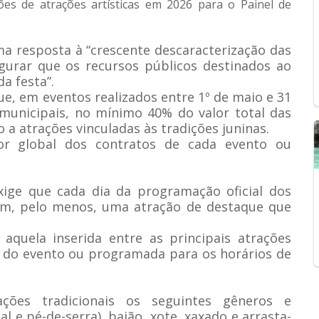
es de atrações artísticas em 2026 para o Painel de
 resposta à “crescente descaracterização das
gurar que os recursos públicos destinados ao
a festa”.
ue, em eventos realizados entre 1º de maio e 31
 municipais, no mínimo 40% do valor total das
 a atrações vinculadas às tradições juninas.
or global dos contratos de cada evento ou
exige que cada dia da programação oficial dos
com, pelo menos, uma atração de destaque que
.
aquela inserida entre as principais atrações
r do evento ou programada para os horários de
ões tradicionais os seguintes gêneros e
l e pé-de-serra), baião, xote, xaxado e arrasta-