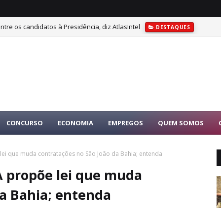
tre os candidatos à Presidência, diz AtlasIntel
DESTAQUES
CONCURSO
ECONOMIA
EMPREGOS
QUEM SOMOS
lei que muda contratações no São João da Bahia; entenda
A propõe lei que muda
da Bahia; entenda