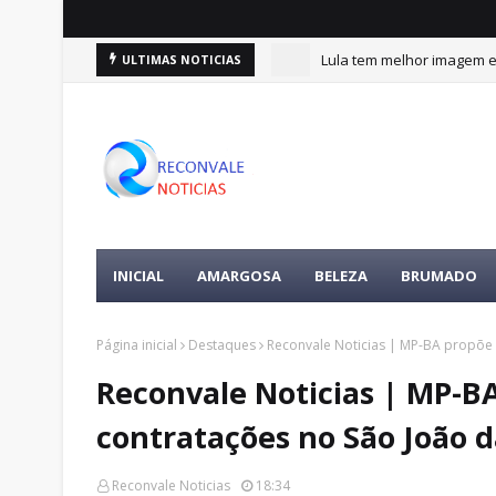
Lula tem melhor imagem en
ULTIMAS NOTICIAS
INICIAL
AMARGOSA
BELEZA
BRUMADO
Página inicial
Destaques
Reconvale Noticias | MP-BA propõe 
Reconvale Noticias | MP-B
contratações no São João 
Reconvale Noticias
18:34