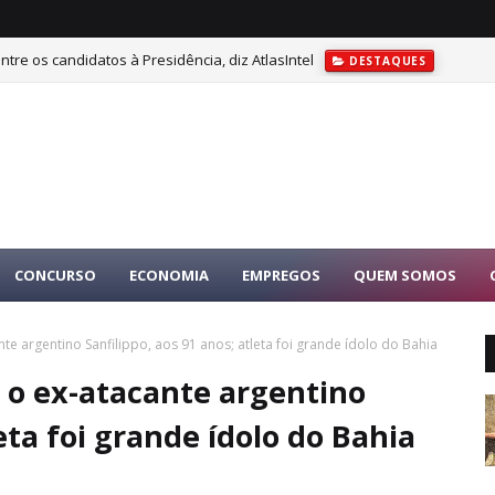
tre os candidatos à Presidência, diz AtlasIntel
DESTAQUES
CONCURSO
ECONOMIA
EMPREGOS
QUEM SOMOS
te argentino Sanfilippo, aos 91 anos; atleta foi grande ídolo do Bahia
 o ex-atacante argentino
leta foi grande ídolo do Bahia