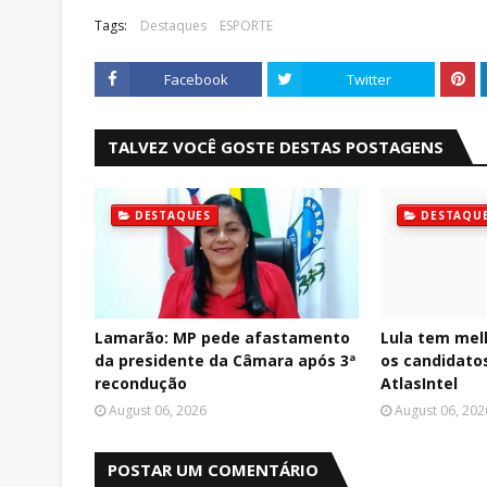
Tags:
Destaques
ESPORTE
Facebook
Twitter
TALVEZ VOCÊ GOSTE DESTAS POSTAGENS
DESTAQUES
DESTAQU
Lamarão: MP pede afastamento
Lula tem mel
da presidente da Câmara após 3ª
os candidatos
recondução
AtlasIntel
August 06, 2026
August 06, 202
POSTAR UM COMENTÁRIO