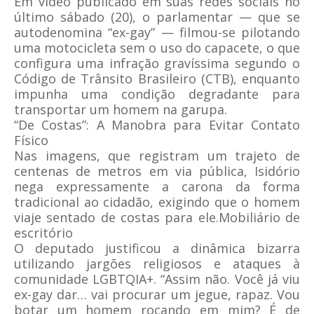
Em vídeo publicado em suas redes sociais no
último sábado (20), o parlamentar — que se
autodenomina “ex-gay” — filmou-se pilotando
uma motocicleta sem o uso do capacete, o que
configura uma infração gravíssima segundo o
Código de Trânsito Brasileiro (CTB), enquanto
impunha uma condição degradante para
transportar um homem na garupa.
“De Costas”: A Manobra para Evitar Contato
Físico
Nas imagens, que registram um trajeto de
centenas de metros em via pública, Isidório
nega expressamente a carona da forma
tradicional ao cidadão, exigindo que o homem
viaje sentado de costas para ele.Mobiliário de
escritório
O deputado justificou a dinâmica bizarra
utilizando jargões religiosos e ataques à
comunidade LGBTQIA+. “Assim não. Você já viu
ex-gay dar… vai procurar um jegue, rapaz. Vou
botar um homem roçando em mim? É de