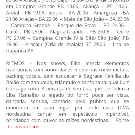
06.06 – Aracaju (Forró Caju) 12.06- O Grande Encontro
em Campina Grande PB 13.06- Aliança – PE 14.06-
Areial – PB 19.06– Jequié – BA 20.06 – Amargosa – BA
21.06 Araçás– BA 22.06 – Mata de São João – BA 23.06
– Campina Grande – Parque do Povo – PB 24.06 –
Cuité – PB 25.06 – Alagoa Grande – PB 26.06 – Recife
PE 27.06 – Campina Grande (Vila Sítio São João) PB
28.06 – Aracaju (Orla de Atalaia) SE 29.06 – Ilha de
Itaparica BA
RITMOS – Nos shows, Elba mescla elementos
tradicionais com sonoridades modernas como metais,
backing vocals, sem esquecer a Sagrada Família do
Baião com zabumba, triângulo e sanfona tal qual Luiz
Gonzaga criou. A herança de Seu Luiz que concedeu a
Elba Ramalho o legado do forró pode ser vista,
dançada, sentida, cantada pelo público que se
emociona em cada lugar por onde essa DIVA
nordestina cantar em espetáculo imperdível,
brindando com louvor as raízes nordestinas. Fonte
:
Criativaonline