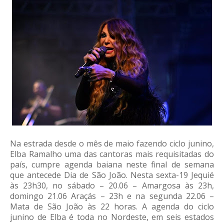
Na estrada desde o mês de maio fazendo ciclo junino,
Elba Ramalho uma das cantoras mais requisitadas do
país, cumpre agenda baiana neste final de semana
que antecede Dia de São João. Nesta sexta-19 Jequié
às 23h30, no sábado – 20.06 – Amargosa às 23h,
domingo 21.06 Araçás – 23h e na segunda 22.06 –
Mata de São João às 22 horas. A agenda do ciclo
junino de Elba é toda no Nordeste, em seis estados