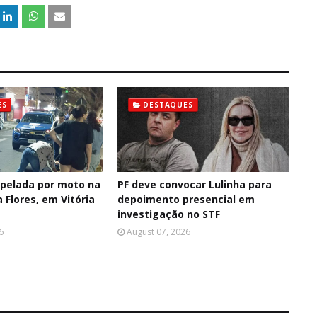
ES
DESTAQUES
opelada por moto na
PF deve convocar Lulinha para
a Flores, em Vitória
depoimento presencial em
investigação no STF
6
August 07, 2026