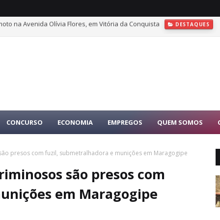
oto na Avenida Olívia Flores, em Vitória da Conquista
DESTAQUES
 para depoimento presencial em investigação no STF
DESTAQUES
CONCURSO
ECONOMIA
EMPREGOS
QUEM SOMOS
s são presos com fuzil, submetralhadora e munições em Maragogipe
criminosos são presos com
 munições em Maragogipe