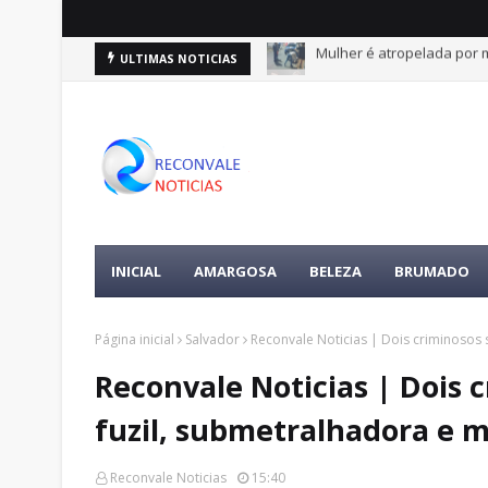
Mulher é atropelada por m
PF deve convocar Lulinha
ULTIMAS NOTICIAS
INICIAL
AMARGOSA
BELEZA
BRUMADO
Página inicial
Salvador
Reconvale Noticias | Dois criminoso
Reconvale Noticias | Dois 
fuzil, submetralhadora e
Reconvale Noticias
15:40