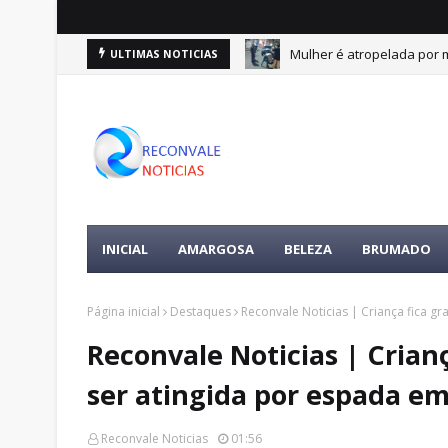
e 10 de agosto
Mulher é atropelada por m
ULTIMAS NOTICIAS
DESTAQUES
INICIAL
AMARGOSA
BELEZA
BRUMADO
Página inicial
Destaques
Reconvale Noticias | Criança fica g
Reconvale Noticias | Crian
ser atingida por espada e
Reconvale Noticias
01:56