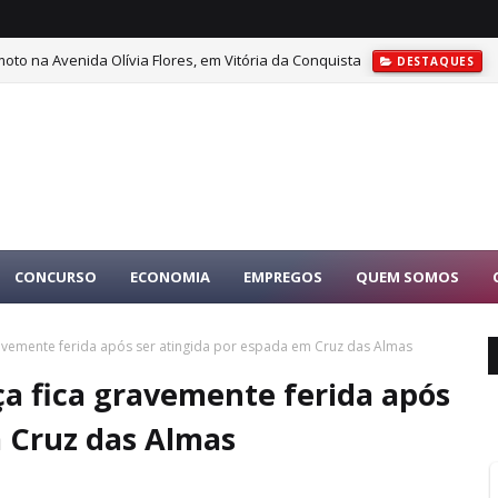
oto na Avenida Olívia Flores, em Vitória da Conquista
DESTAQUES
CONCURSO
ECONOMIA
EMPREGOS
QUEM SOMOS
ravemente ferida após ser atingida por espada em Cruz das Almas
ça fica gravemente ferida após
m Cruz das Almas