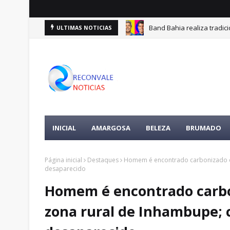
Band Bahia realiza tradic
ULTIMAS NOTICIAS
INICIAL
AMARGOSA
BELEZA
BRUMADO
Página inicial
Destaques
Homem é encontrado carbonizado de
desaparecido
Homem é encontrado carbo
zona rural de Inhambupe; 