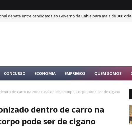
ional debate entre candidatos ao Governo da Bahia para mais de 300 cida
CONCURSO
ECONOMIA
EMPREGOS
QUEM SOMOS
ntro de carro na zona rural de Inhambupe; corpo pode ser de cigano
nizado dentro de carro na
corpo pode ser de cigano