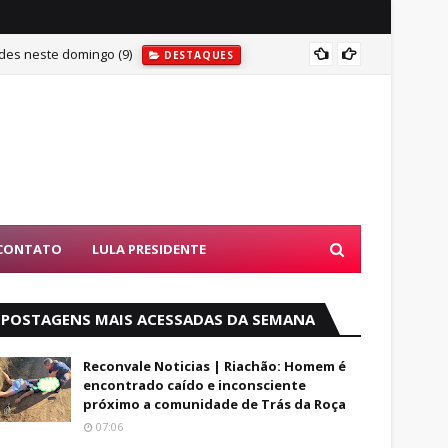
des neste domingo (9)
MAIS U
DESTAQUES
CONTATO
LULA PRESIDENTE
POSTAGENS MAIS ACESSADAS DA SEMANA
Reconvale Noticias | Riachão: Homem é
encontrado caído e inconsciente
próximo a comunidade de Trás da Roça
07:06