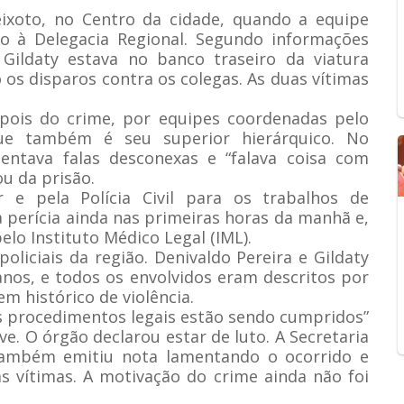
eixoto, no Centro da cidade, quando a equipe
o à Delegacia Regional. Segundo informações
Gildaty estava no banco traseiro da viatura
 os disparos contra os colegas. As duas vítimas
pois do crime, por equipes coordenadas pelo
que também é seu superior hierárquico. No
ntava falas desconexas e “falava coisa com
u da prisão.
ar e pela Polícia Civil para os trabalhos de
u a perícia ainda nas primeiras horas da manhã e,
lo Instituto Médico Legal (IML).
liciais da região. Denivaldo Pereira e Gildaty
nos, e todos os envolvidos eram descritos por
em histórico de violência.
“os procedimentos legais estão sendo cumpridos”
e. O órgão declarou estar de luto. A Secretaria
também emitiu nota lamentando o ocorrido e
as vítimas. A motivação do crime ainda não foi