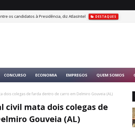
tre os candidatos à Presidência, diz AtlasIntel
DESTAQUES
CONCURSO
ECONOMIA
EMPREGOS
QUEM SOMOS
mata dois colegas de farda dentro de carro em Delmiro Gouveia (AL)
l civil mata dois colegas de
Delmiro Gouveia (AL)