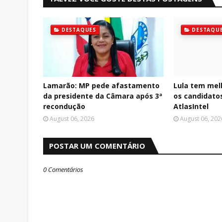
DESTAQUES
DESTAQU
Lamarão: MP pede afastamento
Lula tem mel
da presidente da Câmara após 3ª
os candidatos
recondução
AtlasIntel
August 06, 2026
August 06, 202
POSTAR UM COMENTÁRIO
0 Comentários