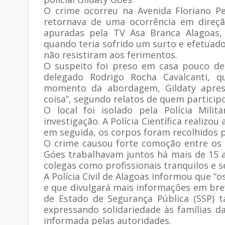
O crime ocorreu na Avenida Floriano P
retornava de uma ocorrência em direçã
apuradas pela TV Asa Branca Alagoas, 
quando teria sofrido um surto e efetuado
não resistiram aos ferimentos.
O suspeito foi preso em casa pouco de
delegado Rodrigo Rocha Cavalcanti, 
momento da abordagem, Gildaty aprese
coisa”, segundo relatos de quem participo
O local foi isolado pela Polícia Milit
investigação. A Polícia Científica realizo
em seguida, os corpos foram recolhidos pe
O crime causou forte comoção entre os po
Góes trabalhavam juntos há mais de 15 a
colegas como profissionais tranquilos e s
A Polícia Civil de Alagoas informou que 
e que divulgará mais informações em brev
de Estado de Segurança Pública (SSP) 
expressando solidariedade às famílias d
informada pelas autoridades.