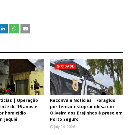
CIDADE
ticias | Operação
Reconvale Noticias | Foragido
ente de 16 anos é
por tentar estuprar idosa em
or homicídio
Oliveira dos Brejinhos é preso em
m Jequié
Porto Seguro
July 24, 2026