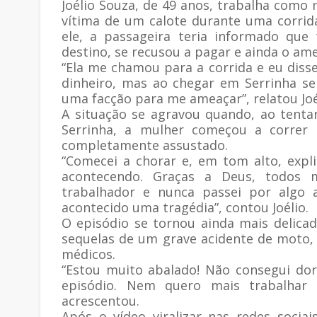
Joélio Souza, de 49 anos, trabalha como 
vítima de um calote durante uma corrid
ele, a passageira teria informado que
destino, se recusou a pagar e ainda o am
“Ela me chamou para a corrida e eu disse 
dinheiro, mas ao chegar em Serrinha se
uma facção para me ameaçar”, relatou Joél
A situação se agravou quando, ao tent
Serrinha, a mulher começou a correr 
completamente assustado.
“Comecei a chorar e, em tom alto, expl
acontecendo. Graças a Deus, todos
trabalhador e nunca passei por algo a
acontecido uma tragédia”, contou Joélio.
O episódio se tornou ainda mais delicad
sequelas de um grave acidente de moto
médicos.
“Estou muito abalado! Não consegui do
episódio. Nem quero mais trabalhar 
acrescentou.
Após o vídeo viralizar nas redes socia