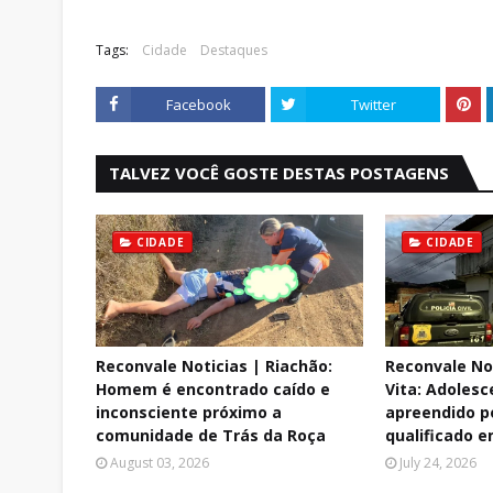
Tags:
Cidade
Destaques
Facebook
Twitter
TALVEZ VOCÊ GOSTE DESTAS POSTAGENS
CIDADE
CIDADE
Reconvale Noticias | Riachão:
Reconvale No
Homem é encontrado caído e
Vita: Adolesc
inconsciente próximo a
apreendido p
comunidade de Trás da Roça
qualificado e
August 03, 2026
July 24, 2026