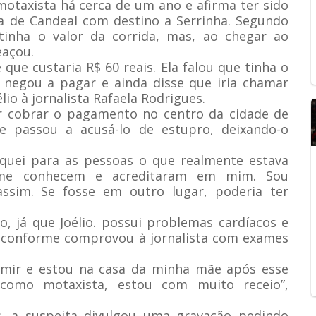
motaxista há cerca de um ano e afirma ter sido
a de Candeal com destino a Serrinha. Segundo
 tinha o valor da corrida, mas, ao chegar ao
eaçou.
que custaria R$ 60 reais. Ela falou que tinha o
 negou a pagar e ainda disse que iria chamar
io à jornalista Rafaela Rodrigues.
ar cobrar o pagamento no centro da cidade de
e passou a acusá-lo de estupro, deixando-o
iquei para as pessoas o que realmente estava
 me conhecem e acreditaram em mim. Sou
ssim. Se fosse em outro lugar, poderia ter
o, já que Joélio. possui problemas cardíacos e
, conforme comprovou à jornalista com exames
rmir e estou na casa da minha mãe após esse
como motaxista, estou com muito receio”,
is, a suspeita divulgou uma gravação pedindo