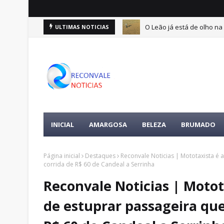
O Leão já está de olho na 
ULTIMAS NOTICIAS
ertences da vítima é encontrada
INICIAL
AMARGOSA
BELEZA
BRUMADO
Página inicial
Destaques
Reconvale Noticias | Mototaxista é
corrida de R$ 60 de Candeal a Serrinha
Reconvale Noticias | Moto
de estuprar passageira que