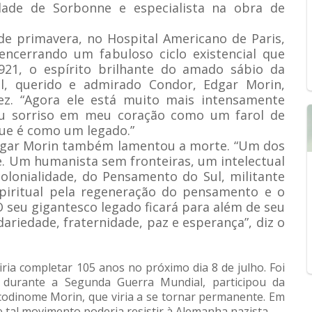
dade de Sorbonne e especialista na obra de
de primavera, no Hospital Americano de Paris,
 encerrando um fabuloso ciclo existencial que
21, o espírito brilhante do amado sábio da
ual, querido e admirado Condor, Edgar Morin,
ez. “Agora ele está muito mais intensamente
eu sorriso em meu coração como um farol de
que é como um legado.”
Edgar Morin também lamentou a morte. “Um dos
e. Um humanista sem fronteiras, um intelectual
colonialidade, do Pensamento do Sul, militante
spiritual pela regeneração do pensamento e o
seu gigantesco legado ficará para além de seu
iedade, fraternidade, paz e esperança”, diz o
ria completar 105 anos no próximo dia 8 de julho. Foi
e, durante a Segunda Guerra Mundial, participou da
 codinome Morin, que viria a se tornar permanente. Em
 tal movimento poderia resistir à Alemanha nazista.