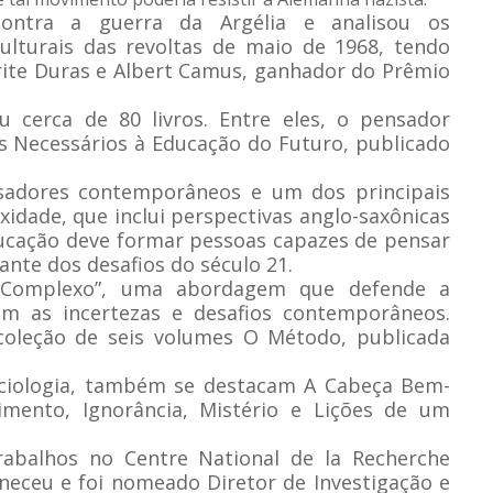
ntra a guerra da Argélia e analisou os
lturais das revoltas de maio de 1968, tendo
rite Duras e Albert Camus, ganhador do Prêmio
u cerca de 80 livros. Entre eles, o pensador
 Necessários à Educação do Futuro, publicado
sadores contemporâneos e um dos principais
idade, que inclui perspectivas anglo-saxônicas
educação deve formar pessoas capazes de pensar
ante dos desafios do século 21.
 Complexo”, uma abordagem que defende a
om as incertezas e desafios contemporâneos.
 coleção de seis volumes O Método, publicada
 sociologia, também se destacam A Cabeça Bem-
cimento, Ignorância, Mistério e Lições de um
trabalhos no Centre National de la Recherche
aneceu e foi nomeado Diretor de Investigação e