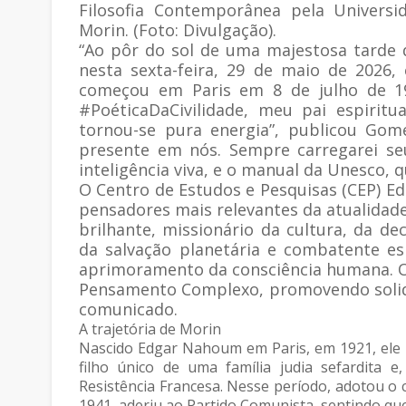
Filosofia Contemporânea pela Universi
Morin. (Foto: Divulgação).
“Ao pôr do sol de uma majestosa tarde 
nesta sexta-feira, 29 de maio de 2026,
começou em Paris em 8 de julho de 19
#PoéticaDaCivilidade, meu pai espirit
tornou-se pura energia”, publicou Gom
presente em nós. Sempre carregarei s
inteligência viva, e o manual da Unesco, 
O Centro de Estudos e Pesquisas (CEP) 
pensadores mais relevantes da atualidad
brilhante, missionário da cultura, da de
da salvação planetária e combatente e
aprimoramento da consciência humana. O 
Pensamento Complexo, promovendo solidar
comunicado.
A trajetória de Morin
Nascido Edgar Nahoum em Paris, em 1921, ele i
filho único de uma família judia sefardita 
Resistência Francesa. Nesse período, adotou o
1941, aderiu ao Partido Comunista, sentindo que