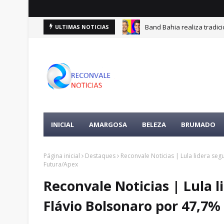
Band Bahia realiza tradic
ULTIMAS NOTICIAS
INICIAL
AMARGOSA
BELEZA
BRUMADO
Página inicial
Destaques
Reconvale Noticias | Lula lidera se
Futura/Apex
Reconvale Noticias | Lula 
Flávio Bolsonaro por 47,7%