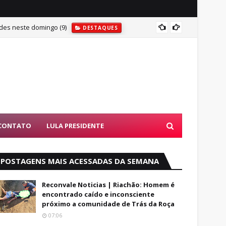
des neste domingo (9)
MAIS U
DESTAQUES
CONTATO
LULA PRESIDENTE
POSTAGENS MAIS ACESSADAS DA SEMANA
Reconvale Noticias | Riachão: Homem é
encontrado caído e inconsciente
próximo a comunidade de Trás da Roça
07:06