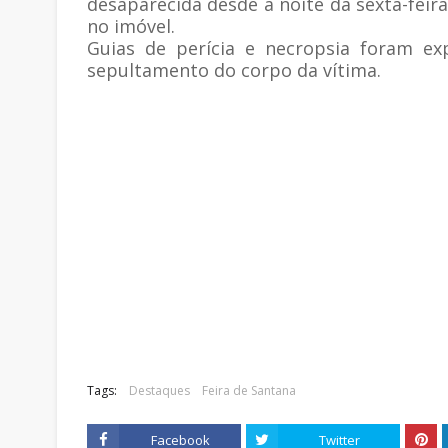
desaparecida desde a noite da sexta-feira 
no imóvel.
Guias de perícia e necropsia foram ex
sepultamento do corpo da vítima.
Tags:
Destaques
Feira de Santana
Facebook
Twitter