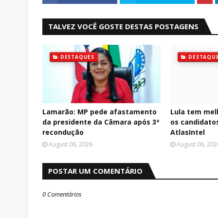
TALVEZ VOCÊ GOSTE DESTAS POSTAGENS
DESTAQUES
DESTAQU
Lamarão: MP pede afastamento
Lula tem mel
da presidente da Câmara após 3ª
os candidatos
recondução
AtlasIntel
August 06, 2026
August 06, 202
POSTAR UM COMENTÁRIO
0 Comentários