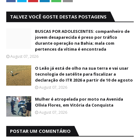
TALVEZ VOCÊ GOSTE DESTAS POSTAGENS
BUSCAS POR ADOLESCENTES: companheiro de
jovem desaparecida é preso por tráfico
durante operação na Bahia; mala com
pertences da vítima é encontrada
August 07, 2026
O Leão já está de olho na sua terra e vai usar
tecnologia de satélite para fiscalizar a
declaração do ITR 2026 a partir de 10 de agosto
August 07, 2026
Mulher é atropelada por moto na Avenida
Olívia Flores, em Vitória da Conquista
August 07, 2026
POSTAR UM COMENTÁRIO