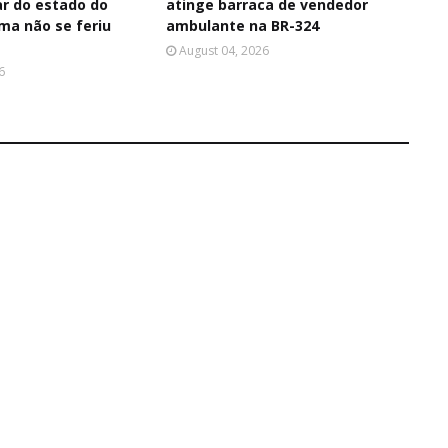
ar do estado do
atinge barraca de vendedor
ima não se feriu
ambulante na BR-324
August 04, 2026
6