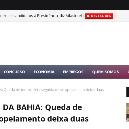
tre os candidatos à Presidência, diz AtlasIntel
DESTAQUES
CONCURSO
ECONOMIA
EMPREGOS
QUEM SOMOS
IA: Queda de motocicleta seguida de atropelamento deixa duas
E DA BAHIA: Queda de
ropelamento deixa duas