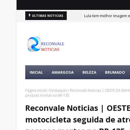
Lula tem melhor imagem en
ULTIMAS NOTICIAS
INICIAL
AMARGOSA
BELEZA
BRUMADO
Página inicial
Destaques
Reconvale Noticias | OESTE DA BAH
pessoas mortas na BR-135
Reconvale Noticias | OEST
motocicleta seguida de at