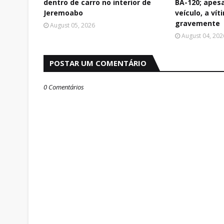
dentro de carro no interior de
BA-120; apes
Jeremoabo
veículo, a vít
gravemente
August 05, 2026
August 04, 202
POSTAR UM COMENTÁRIO
0 Comentários