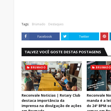
Tags:
Brumado
Destaques
Facebook
Twitter
TALVEZ VOCÊ GOSTE DESTAS POSTAGENS
BRUMADO
BRUMADO
Reconvale Noticias | Rotary Club
Reconvale No
destaca importância da
manda é a le
imprensa na divulgação de ações
do 24º BPM 
em Brumado
armas em Br