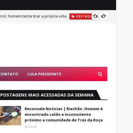
on; homem tenta tirar a própria vida
DESTAQUES
BUSCAS POR AD
DESTAQU
CONTATO
LULA PRESIDENTE
POSTAGENS MAIS ACESSADAS DA SEMANA
Reconvale Noticias | Riachão: Homem é
encontrado caído e inconsciente
próximo a comunidade de Trás da Roça
07:06