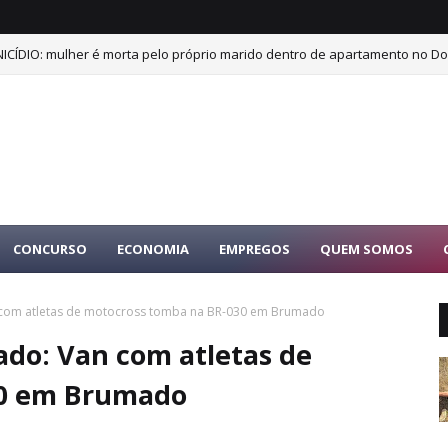
ICÍDIO: mulher é morta pelo próprio marido dentro de apartamento no Dor
CONCURSO
ECONOMIA
EMPREGOS
QUEM SOMOS
 com atletas de motocross tomba na BR-030 em Brumado
ado: Van com atletas de
30 em Brumado