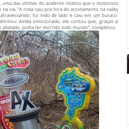
 uma das vítimas do acidente relatou que o motorista
 na via. “A roda caiu pra fora do acostamento na saída
atravessando, foi indo de lado e caiu em um buraco.
afirmou. Ainda emocionado, ele contou que, graças a
o abalado, podia ter morrido todo mundo”, completou.