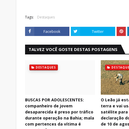
Tags:
Destaques
Facebook
Twitter
TALVEZ VOCÊ GOSTE DESTAS POSTAGENS
DESTAQUES
DESTAQU
BUSCAS POR ADOLESCENTES:
O Leão já est
companheiro de jovem
terra e vai u
desaparecida é preso por tráfico
satélite para 
durante operação na Bahia; mala
declaração do
com pertences da vítima é
de 10 de ago