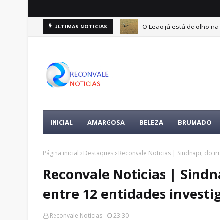
O Leão já está de olho na 
ULTIMAS NOTICIAS
ertences da vítima é encontrada
INICIAL
AMARGOSA
BELEZA
BRUMADO
Página inicial
Destaques
Reconvale Noticias | Sindnapi, do ir
Reconvale Noticias | Sindn
entre 12 entidades investi
Reconvale Noticias
23:30