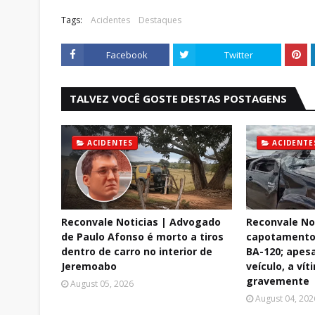
Tags:
Acidentes
Destaques
Facebook
Twitter
TALVEZ VOCÊ GOSTE DESTAS POSTAGENS
ACIDENTES
ACIDENTE
Reconvale Noticias | Advogado
Reconvale No
de Paulo Afonso é morto a tiros
capotamento 
dentro de carro no interior de
BA-120; apes
Jeremoabo
veículo, a vít
gravemente
August 05, 2026
August 04, 202