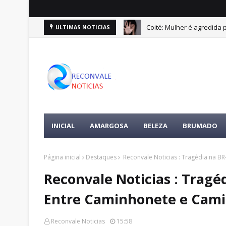
Coité: Mulher é agredida
ULTIMAS NOTICIAS
INICIAL
AMARGOSA
BELEZA
BRUMADO
Página inicial
Destaques
Reconvale Noticias : Tragédia na BR
Reconvale Noticias : Tragéd
Entre Caminhonete e Cami
Reconvale Noticias
15:58