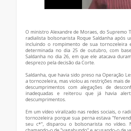
O ministro Alexandre de Moraes, do Supremo Tr
radialista bolsonarista Roque Saldanha após 
incluindo o rompimento de sua tornozeleira e
determinada no dia 25 de outubro, com base
Saldanha no dia 26, em que ele atacava duram
desprezo pela decisão da Corte.
Saldanha, que havia sido preso na Operação Les
a tornozeleira, mas violou as restrições mais de
descumprimentos com alegações de desconfor
inadequadas e reiterou que já havia ale
descumprimentos.
Em um vídeo viralizado nas redes sociais, o radi
tornozeleira porque sua perna estava "fervend
seu c*", disparou o bolsonarista no vídeo.
chamando-o de "vagabundo" e acusando-o de ve