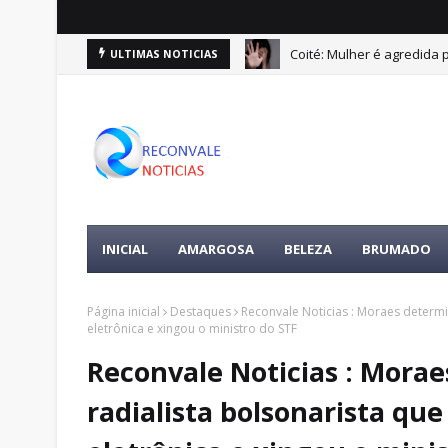
Coité: Mulher é agredida
ULTIMAS NOTICIAS
INICIAL
AMARGOSA
BELEZA
BRUMADO
Página inicial
Destaques
Reconvale Noticias : Moraes determi
eletrônica e xingou o ministro do STF
Reconvale Noticias : Morae
radialista bolsonarista qu