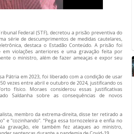
ibunal Federal (STF), decretou a prisão preventiva do
uma série de descumprimentos de medidas cautelares,
letrônica, destaca o Estadão Conteúdo. A prisão foi
 em violações anteriores e uma gravação feita por
ente o ministro, além de fazer ameaças e expor seu
a Pátria em 2023, foi liberado com a condição de usar
 50 vezes entre abril e outubro de 2024, justificando os
to físico. Moraes considerou essas justificativas
rtado Saldanha sobre as consequências de novos
alista, membro da extrema-direita, disse ter retirado a
o" e "cozinhando". “Pega essa tornozeleira e enfia no
 Na gravação, ele também fez ataques ao ministro,
nder sentenças durante a pandemia de Covid-19.