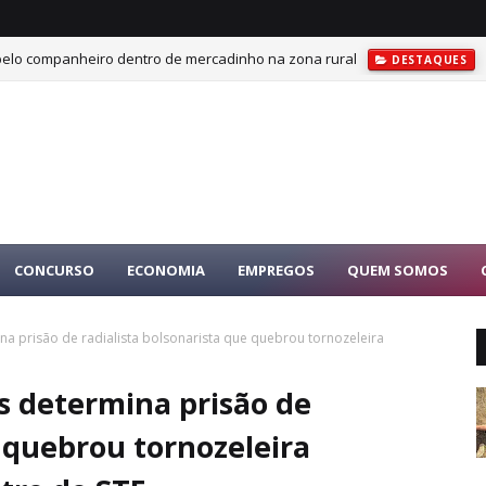
 pelo companheiro dentro de mercadinho na zona rural
DESTAQUES
CONCURSO
ECONOMIA
EMPREGOS
QUEM SOMOS
na prisão de radialista bolsonarista que quebrou tornozeleira
s determina prisão de
e quebrou tornozeleira