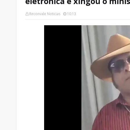
eletrônica e xingou o mini
Reconvale Noticias
10:13