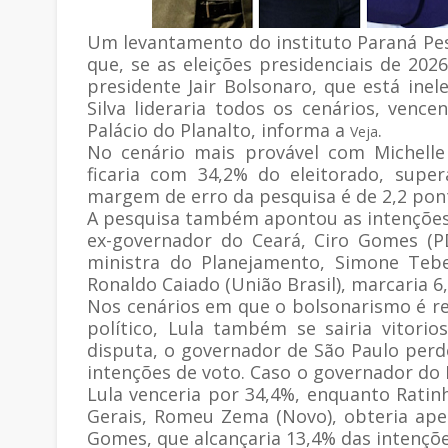
Um levantamento do instituto Paraná Pesq
que, se as eleições presidenciais de 20
presidente Jair Bolsonaro, que está inel
Silva lideraria todos os cenários, venc
Palácio do Planalto, informa a
.
Veja
No cenário mais provável com Michelle 
ficaria com 34,2% do eleitorado, supe
margem de erro da pesquisa é de 2,2 pon
A pesquisa também apontou as intenções 
ex-governador do Ceará, Ciro Gomes (P
ministra do Planejamento, Simone Tebe
Ronaldo Caiado (União Brasil), marcaria 6
Nos cenários em que o bolsonarismo é r
político, Lula também se sairia vitorio
disputa, o governador de São Paulo perd
intenções de voto. Caso o governador do P
Lula venceria por 34,4%, enquanto Ratin
Gerais, Romeu Zema (Novo), obteria ap
Gomes, que alcançaria 13,4% das intençõe