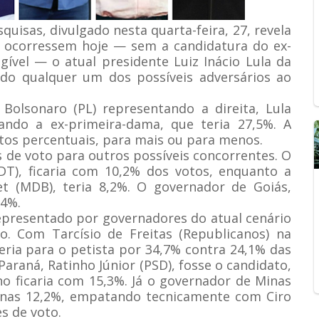
uisas, divulgado nesta quarta-feira, 27, revela
26 ocorressem hoje — sem a candidatura do ex-
egível — o atual presidente Luiz Inácio Lula da
endo qualquer um dos possíveis adversários ao
Bolsonaro (PL) representando a direita, Lula
rando a ex-primeira-dama, que teria 27,5%. A
tos percentuais, para mais ou para menos.
de voto para outros possíveis concorrentes. O
DT), ficaria com 10,2% dos votos, enquanto a
t (MDB), teria 8,2%. O governador de Goiás,
,4%.
epresentado por governadores do atual cenário
so. Com Tarcísio de Freitas (Republicanos) na
eria para o petista por 34,7% contra 24,1% das
araná, Ratinho Júnior (PSD), fosse o candidato,
ho ficaria com 15,3%. Já o governador de Minas
enas 12,2%, empatando tecnicamente com Ciro
s de voto.