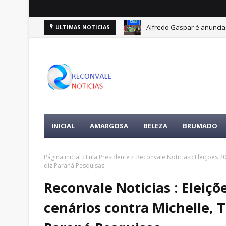
Alfredo Gaspar é anuncia
ULTIMAS NOTICIAS
INICIAL
AMARGOSA
BELEZA
BRUMADO
Página inicial
Lula Presidente
Reconvale Noticias : Eleições 20
diz Paraná Pesquisas
Reconvale Noticias : Eleiçõ
cenários contra Michelle, T