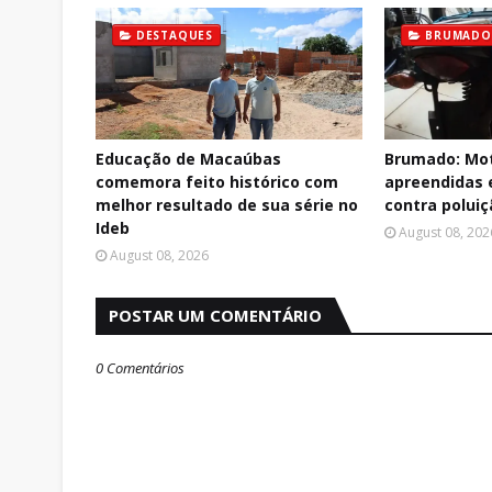
DESTAQUES
BRUMADO
Educação de Macaúbas
Brumado: Mot
comemora feito histórico com
apreendidas
melhor resultado de sua série no
contra polui
Ideb
August 08, 202
August 08, 2026
POSTAR UM COMENTÁRIO
0 Comentários