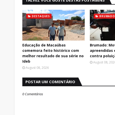
TALVEZ VOCÊ GOSTE DESTAS POSTAGENS
DESTAQUES
BRUMADO
Educação de Macaúbas
Brumado: Mot
comemora feito histórico com
apreendidas
melhor resultado de sua série no
contra polui
Ideb
August 08, 202
August 08, 2026
POSTAR UM COMENTÁRIO
0 Comentários